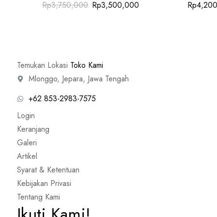
Harga
Harga
Rp
3,750,000
Rp
3,500,000
Rp
4,20
aslinya
saat
adalah:
ini
Rp3,750,000.
adalah:
Rp3,500,000.
Temukan Lokasi
Toko Kami
Mlonggo, Jepara, Jawa Tengah
+62 853-2983-7575
Login
Keranjang
Galeri
Artikel
Syarat & Ketentuan
Kebijakan Privasi
Tentang Kami
Ikuti Kami!