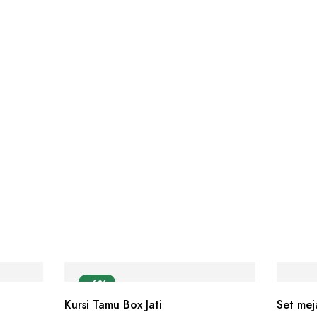
-6%
Kursi Tamu Box Jati
Set mej