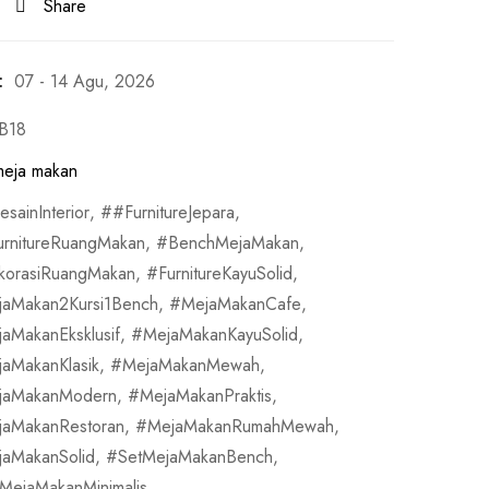
Share
:
07 - 14 Agu, 2026
B18
meja makan
sainInterior
,
#FurnitureJepara
,
urnitureRuangMakan
,
BenchMejaMakan
,
korasiRuangMakan
,
FurnitureKayuSolid
,
jaMakan2Kursi1Bench
,
MejaMakanCafe
,
aMakanEksklusif
,
MejaMakanKayuSolid
,
aMakanKlasik
,
MejaMakanMewah
,
jaMakanModern
,
MejaMakanPraktis
,
jaMakanRestoran
,
MejaMakanRumahMewah
,
jaMakanSolid
,
SetMejaMakanBench
,
MejaMakanMinimalis