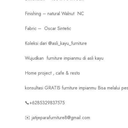
Finishing – natural Walnut NC
Fabric – Oscar Sintetic
Koleksi dari @asli_kayu_furniture
Wujudkan
furniture impianmu di asli kayu
Home project , cafe & resto
konsultasi GRATIS furniture impianmu Bisa melalui
📞+6285329837575
✉️ jatijeparafurniture8@gmail.com