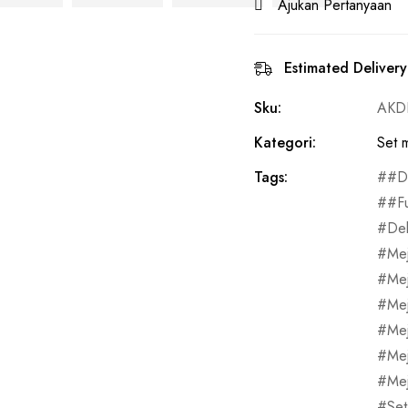
Ajukan Pertanyaan
Estimated Delivery
Sku:
AKD
Kategori:
Set 
Tags:
#De
#F
De
Me
Mej
Mej
Me
Me
Me
Set