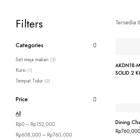
Filters
Tersedia 6
Categories
Set meja makan
(3)
AKDN18-M
Kursi
(1)
SOLID 2 
Tempat Tidur
(2)
Price
All
Dining Cha
–
Rp
0
Rp
152,000
Rp
760,00
–
Rp
608,000
Rp
760,000