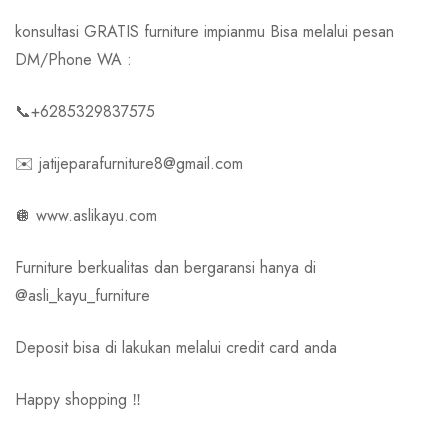
konsultasi GRATIS furniture impianmu Bisa melalui pesan
DM/Phone WA :
📞+6285329837575
✉️ jatijeparafurniture8@gmail.com
🪩 www.aslikayu.com
Furniture berkualitas dan bergaransi hanya di
@asli_kayu_furniture
Deposit bisa di lakukan melalui credit card anda
Happy shopping ‼️