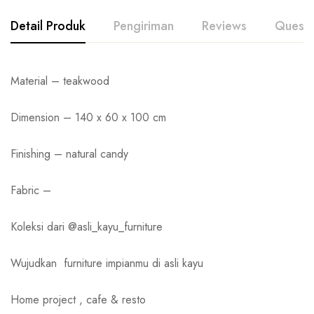
Detail Produk
Pengiriman
Reviews
Questi
Material – teakwood
Dimension – 140 x 60 x 100 cm
Finishing – natural candy
Fabric –
Koleksi dari @asli_kayu_furniture
Wujudkan
furniture impianmu di asli kayu
Home project , cafe & resto