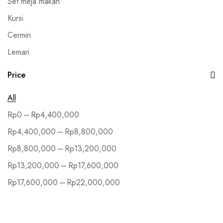
Set meja makan
Kursi
Cermin
Lemari
Meja
Price
Sofa
All
Tempat Tidur
–
Rp
0
Rp
4,400,000
–
Rp
4,400,000
Rp
8,800,000
–
Rp
8,800,000
Rp
13,200,000
–
Rp
13,200,000
Rp
17,600,000
–
Rp
17,600,000
Rp
22,000,000