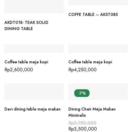
COFFE TABLE – AKST085
AKDT018- TEAK SOLID
DINING TABLE
Coffee table meja kopi
Coffee table meja kopi
Rp
2,600,000
Rp
4,250,000
-7%
Davi dining table meja makan
Dining Chair Meja Makan
Minimalis
Rp
3,750,000
Rp
3,500,000