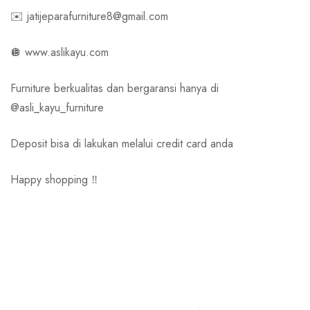
✉️ jatijeparafurniture8@gmail.com
🪩 www.aslikayu.com
Furniture berkualitas dan bergaransi hanya di
@asli_kayu_furniture
Deposit bisa di lakukan melalui credit card anda
Happy shopping ‼️