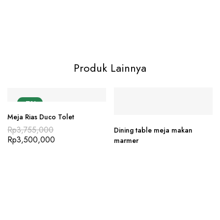
Produk Lainnya
-7%
Meja Rias Duco Tolet
Rp
3,755,000
Dining table meja makan
Rp
3,500,000
marmer