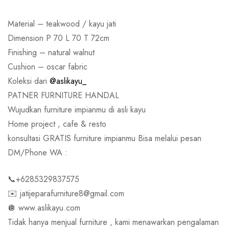
Material – teakwood / kayu jati
Dimension P 70 L 70 T 72cm
Finishing – natural walnut
Cushion – oscar fabric
Koleksi dari
@aslikayu_
PATNER FURNITURE HANDAL
Wujudkan furniture impianmu di asli kayu
Home project , cafe & resto
konsultasi GRATIS furniture impianmu Bisa melalui pesan
DM/Phone WA :
📞+6285329837575
✉️ jatijeparafurniture8@gmail.com
🪩 www.aslikayu.com
Tidak hanya menjual furniture , kami menawarkan pengalaman