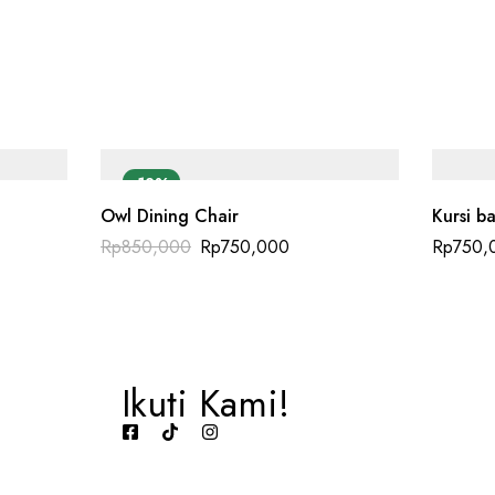
-12%
Owl Dining Chair
Kursi b
Rp
850,000
Rp
750,000
Rp
750,
Ikuti Kami!