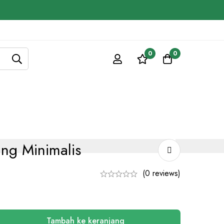
0
0
ng Minimalis
(0 reviews)
Tambah ke keranjang