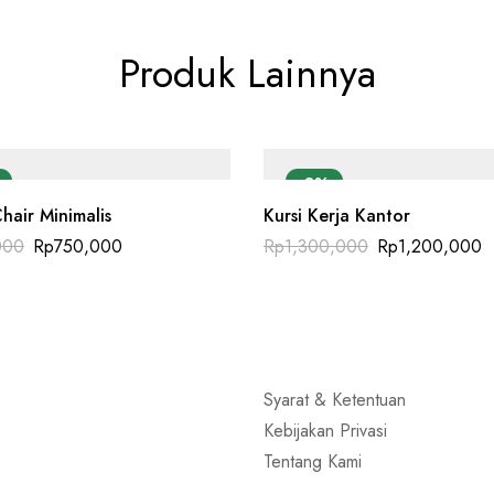
Produk Lainnya
%
-8%
hair Minimalis
Kursi Kerja Kantor
000
Rp
750,000
Rp
1,300,000
Rp
1,200,000
Syarat & Ketentuan
Kebijakan Privasi
Tentang Kami