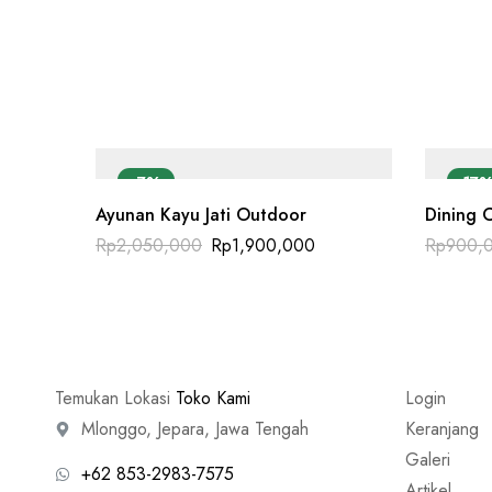
-7%
-17
Ayunan Kayu Jati Outdoor
Dining C
Rp
2,050,000
Rp
1,900,000
Rp
900,
Temukan Lokasi
Toko Kami
Login
Mlonggo, Jepara, Jawa Tengah
Keranjang
Galeri
+62 853-2983-7575
Artikel