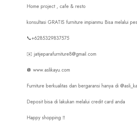
Home project , cafe & resto
konsultasi GRATIS furniture impianmu Bisa melalui
📞+6285329837575
✉️ jatijeparafurniture8@gmail.com
🪩 www.aslikayu.com
Furniture berkualitas dan bergaransi hanya di @asli_ka
Deposit bisa di lakukan melalui credit card anda
Happy shopping ‼️