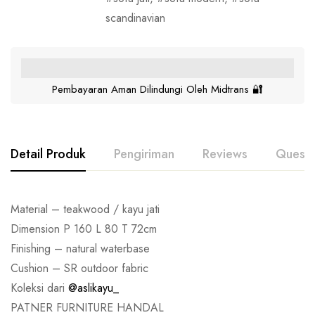
scandinavian
Pembayaran Aman Dilindungi Oleh Midtrans 🔐
Detail Produk
Pengiriman
Reviews
Questi
Material – teakwood / kayu jati
Dimension P 160 L 80 T 72cm
Finishing – natural waterbase
Cushion – SR outdoor fabric
Koleksi dari
@aslikayu_
PATNER FURNITURE HANDAL