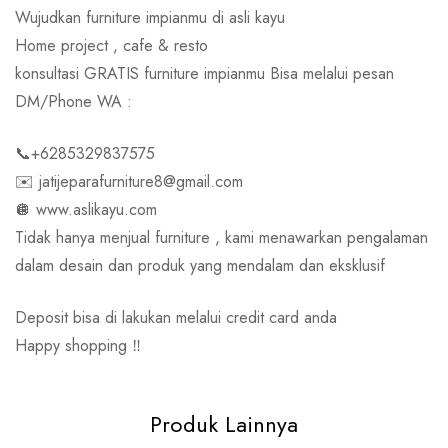
Wujudkan furniture impianmu di asli kayu
Home project , cafe & resto
konsultasi GRATIS furniture impianmu Bisa melalui pesan
DM/Phone WA :
📞+6285329837575
✉️ jatijeparafurniture8@gmail.com
🪩 www.aslikayu.com
Tidak hanya menjual furniture , kami menawarkan pengalaman
dalam desain dan produk yang mendalam dan eksklusif
Deposit bisa di lakukan melalui credit card anda
Happy shopping ‼️
Produk Lainnya