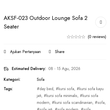
AKSF-023 Outdoor Lounge Sofa 2
Seater
(0 reviews)
Ajukan Pertanyaan
Share
Estimated Delivery:
08 - 15 Agu, 2026
Kategori:
Sofa
Tags:
day bed
,
kursi sofa
,
kursi sofa kayu
jati
,
kursi sofa minimalis
,
kursi sofa
modern
,
kursi sofa scandinavian
,
sofa
,
sofa jati
,
sofa modern
,
sofa