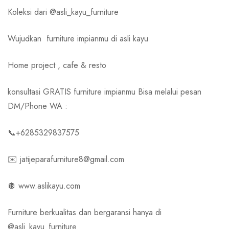
Koleksi dari @asli_kayu_furniture
Wujudkan
furniture impianmu di asli kayu
Home project , cafe & resto
konsultasi GRATIS furniture impianmu Bisa melalui pesan
DM/Phone WA :
📞+6285329837575
✉️ jatijeparafurniture8@gmail.com
🪩 www.aslikayu.com
Furniture berkualitas dan bergaransi hanya di
@asli_kayu_furniture