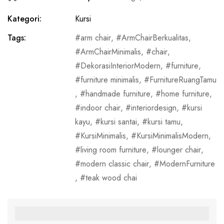
Kategori:
Kursi
Tags:
arm chair
,
ArmChairBerkualitas
,
ArmChairMinimalis
,
chair
,
DekorasiInteriorModern
,
furniture
,
furniture minimalis
,
FurnitureRuangTamu
,
handmade furniture
,
home furniture
,
indoor chair
,
interiordesign
,
kursi
kayu
,
kursi santai
,
kursi tamu
,
KursiMinimalis
,
KursiMinimalisModern
,
living room furniture
,
lounger chair
,
modern classic chair
,
ModernFurniture
,
teak wood chai