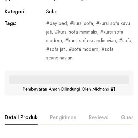
Kategori:
Sofa
Tags:
day bed
,
kursi sofa
,
kursi sofa kayu
jati
,
kursi sofa minimalis
,
kursi sofa
modern
,
kursi sofa scandinavian
,
sofa
,
sofa jati
,
sofa modern
,
sofa
scandinavian
Pembayaran Aman Dilindungi Oleh Midtrans 🔐
Detail Produk
Pengiriman
Reviews
Questi