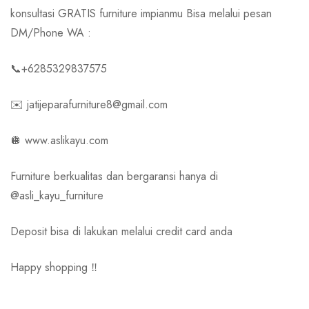
konsultasi GRATIS furniture impianmu Bisa melalui pesan
DM/Phone WA :
📞+6285329837575
✉️ jatijeparafurniture8@gmail.com
🪩 www.aslikayu.com
Furniture berkualitas dan bergaransi hanya di
@asli_kayu_furniture
Deposit bisa di lakukan melalui credit card anda
Happy shopping ‼️