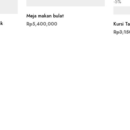
-5%
Meja makan bulat
ik
Rp
5,400,000
Kursi Ta
Rp
3,15