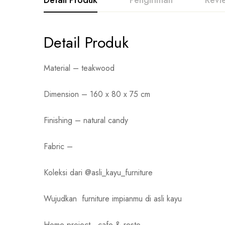
Detail Produk
Pengiriman
Revi
Detail Produk
Material – teakwood
Dimension – 160 x 80 x 75 cm
Finishing – natural candy
Fabric –
Koleksi dari @asli_kayu_furniture
Wujudkan
furniture impianmu di asli kayu
Home project , cafe & resto