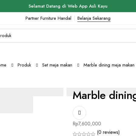
Selamat Datang di Web App Asli Kayu
Partner Furniture Handal
Belanja Sekarang
ome
Produk
Set meja makan
Marble dining meja makan 
Marble dinin
Rp
7,600,000
(0 reviews)