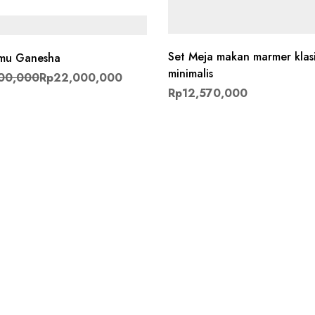
Set Meja makan marmer klas
amu Ganesha
Harga aslinya adalah: Rp22,300,000.
Harga saat ini adalah: Rp22,000,000.
minimalis
00,000
Rp
22,000,000
Rp
12,570,000