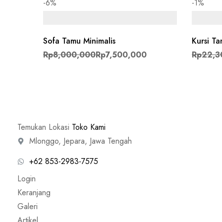
-6%
-1%
Sofa Tamu Minimalis
Kursi T
Harga aslinya adalah: Rp8,000,000.
Harga saat ini adalah: Rp7,500,000.
Rp
8,000,000
Rp
7,500,000
Rp
22,3
Temukan Lokasi
Toko Kami
Mlonggo, Jepara, Jawa Tengah
+62 853-2983-7575
Login
Keranjang
Galeri
Artikel