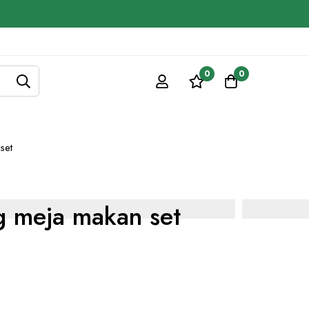
0
0
set
g meja makan set