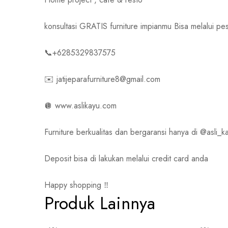
konsultasi GRATIS furniture impianmu Bisa melalui
📞+6285329837575
✉️ jatijeparafurniture8@gmail.com
🪩 www.aslikayu.com
Furniture berkualitas dan bergaransi hanya di @asli_ka
Deposit bisa di lakukan melalui credit card anda
Happy shopping ‼️
Produk Lainnya