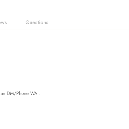
ews
Questions
 pesan DM/Phone WA :