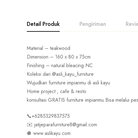
Detail Produk
Pengiriman
Revi
Material – teakwood
Dimension – 160 x 80 x 75cm
Finishing – natural bleacing NC
Koleksi dari @asli_kayu_furniture
Wujudkan furniture impianmu di asli kayu
Home project , cafe & resto
konsultasi GRATIS furniture impianmu Bisa melalui
📞+6285329837575
✉️ jatijeparafurniture8@gmail.com
🪩 www.aslikayu.com