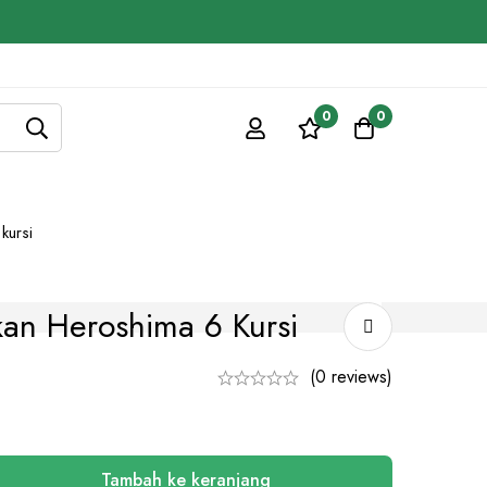
0
0
kursi
an Heroshima 6 Kursi
(0 reviews)
Tambah ke keranjang