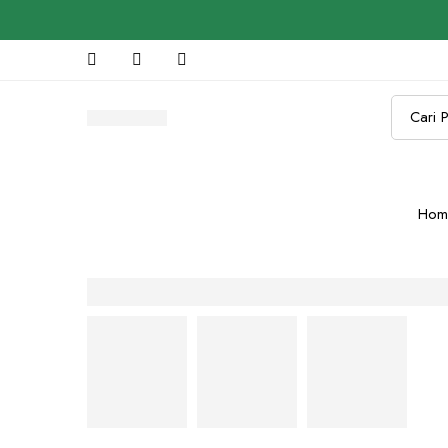
Search
for:
Hom