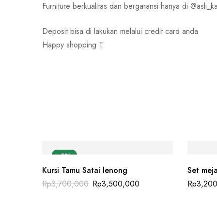
Furniture berkualitas dan bergaransi hanya di @asli_ka
Deposit bisa di lakukan melalui credit card anda
Happy shopping ‼️
-5%
Kursi Tamu Satai lenong
Set meja
Harga
Harga
Rp
3,700,000
Rp
3,500,000
Rp
3,20
aslinya
saat
adalah:
ini
Rp3,700,000.
adalah:
Rp3,500,000.