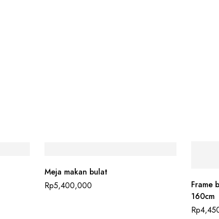
Meja makan bulat
Frame b
Rp
5,400,000
160cm
Rp
4,45