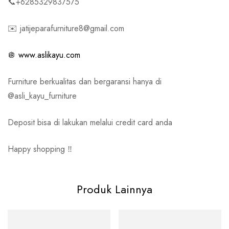
📞+6285329837575
✉️ jatijeparafurniture8@gmail.com
🪩
www.aslikayu.com
Furniture berkualitas dan bergaransi hanya di
@asli_kayu_furniture
Deposit bisa di lakukan melalui credit card anda
Happy shopping ‼️
Produk Lainnya