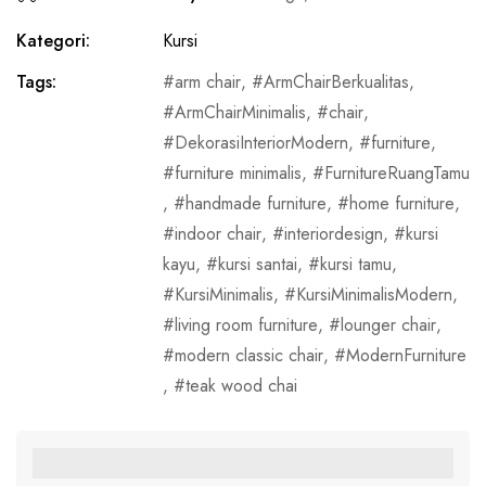
Kategori:
Kursi
Tags:
arm chair
,
ArmChairBerkualitas
,
ArmChairMinimalis
,
chair
,
DekorasiInteriorModern
,
furniture
,
furniture minimalis
,
FurnitureRuangTamu
,
handmade furniture
,
home furniture
,
indoor chair
,
interiordesign
,
kursi
kayu
,
kursi santai
,
kursi tamu
,
KursiMinimalis
,
KursiMinimalisModern
,
living room furniture
,
lounger chair
,
modern classic chair
,
ModernFurniture
,
teak wood chai