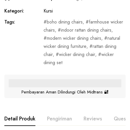
Kategori:
Kursi
Tags:
boho dining chairs
,
farmhouse wicker
chairs
,
indoor rattan dining chairs
,
modern wicker dining chairs
,
natural
wicker dining furniture
,
rattan dining
chair
,
wicker dining chair
,
wicker
dining set
Pembayaran Aman Dilindungi Oleh Midtrans 🔐
Detail Produk
Pengiriman
Reviews
Questi