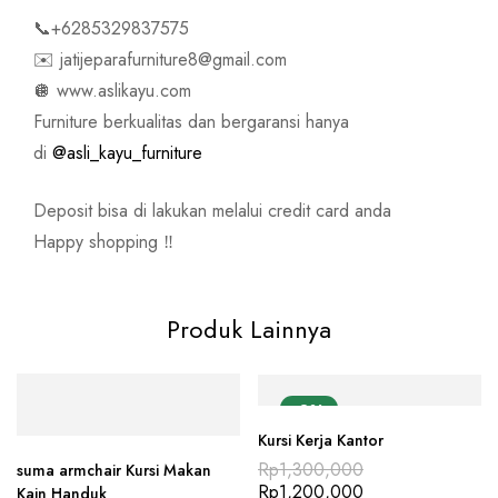
📞+6285329837575
✉️ jatijeparafurniture8@gmail.com
🪩 www.aslikayu.com
Furniture berkualitas dan bergaransi hanya
di
@asli_kayu_furniture
Deposit bisa di lakukan melalui credit card anda
Happy shopping ‼️
Produk Lainnya
-8%
Kursi Kerja Kantor
Rp
1,300,000
suma armchair Kursi Makan
Rp
1,200,000
Kain Handuk