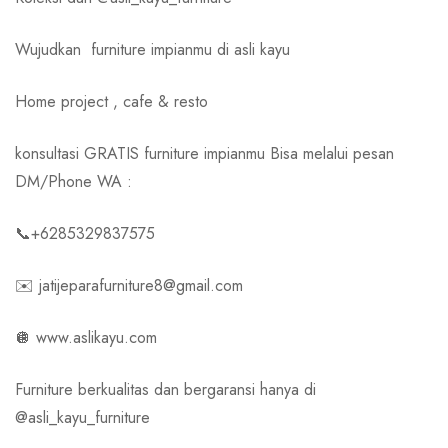
Wujudkan
furniture impianmu di asli kayu
Home project , cafe & resto
konsultasi GRATIS furniture impianmu Bisa melalui pesan
DM/Phone WA :
📞+6285329837575
✉️ jatijeparafurniture8@gmail.com
🪩 www.aslikayu.com
Furniture berkualitas dan bergaransi hanya di
@asli_kayu_furniture