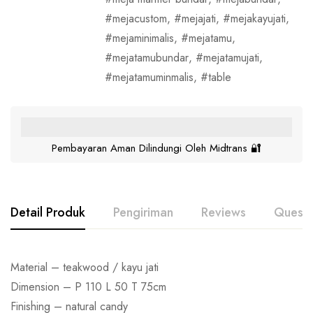
mejacustom
,
mejajati
,
mejakayujati
,
mejaminimalis
,
mejatamu
,
mejatamubundar
,
mejatamujati
,
mejatamuminmalis
,
table
Pembayaran Aman Dilindungi Oleh Midtrans 🔐
Detail Produk
Pengiriman
Reviews
Questi
Material – teakwood / kayu jati
Dimension – P 110 L 50 T 75cm
Finishing – natural candy