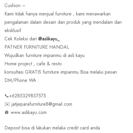
Cushion –
Kami tidak hanya menjual furniture , kami menawarkan
pengalaman dalam desain dan produk yang mendalam dan
eksklusif
Cek Koleksi dari
@aslikayu_
PATNER FURNITURE HANDAL
Wujudkan furniture impianmu di asli kayu
Home project , cafe & resto
konsultasi GRATIS furniture impianmu Bisa melalui pesan
DM/Phone WA :
📞+6285329837575
✉️ jatijeparafurniture8@gmail.com
🪩 www.aslikayu.com
Deposit bisa di lakukan melalui credit card anda