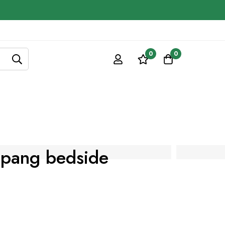
0
0
pang bedside