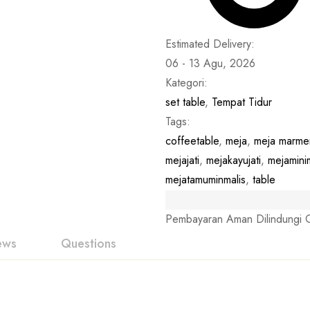
Estimated Delivery:
06 - 13 Agu, 2026
Kategori:
set table
,
Tempat Tidur
Tags:
coffeetable
,
meja
,
meja marme
mejajati
,
mejakayujati
,
mejaminim
mejatamuminmalis
,
table
Pembayaran Aman Dilindungi O
ews
Questions