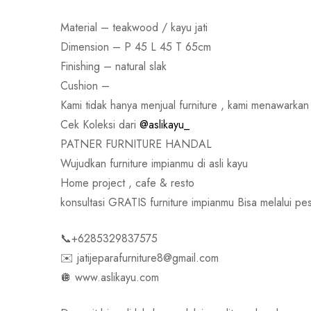
Material – teakwood / kayu jati
Dimension – P 45 L 45 T 65cm
Finishing – natural slak
Cushion –
Kami tidak hanya menjual furniture , kami menawark
Cek Koleksi dari
@aslikayu_
PATNER FURNITURE HANDAL
Wujudkan furniture impianmu di asli kayu
Home project , cafe & resto
konsultasi GRATIS furniture impianmu Bisa melalui
📞+6285329837575
✉️ jatijeparafurniture8@gmail.com
🪩 www.aslikayu.com