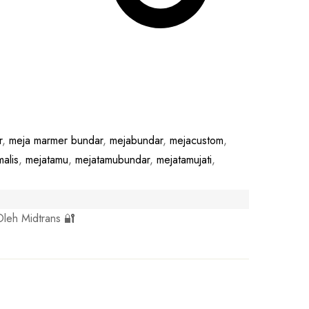
r
,
meja marmer bundar
,
mejabundar
,
mejacustom
,
alis
,
mejatamu
,
mejatamubundar
,
mejatamujati
,
leh Midtrans 🔐