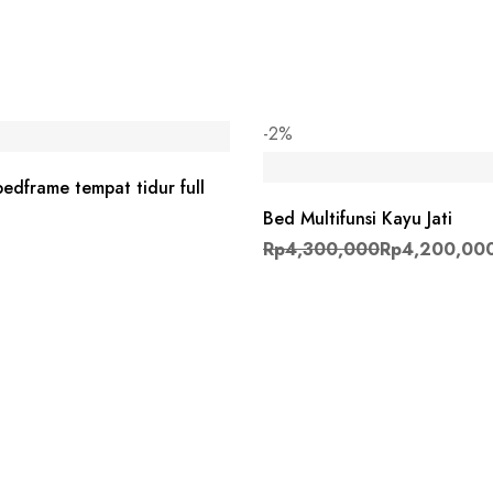
-2%
edframe tempat tidur full
Bed Multifunsi Kayu Jati
Harga aslinya adalah: Rp4,300,0
Rp
4,300,000
Rp
4,200,00