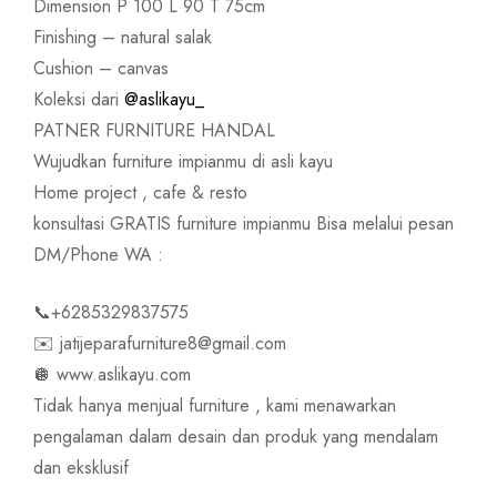
Dimension P 100 L 90 T 75cm
Finishing – natural salak
Cushion – canvas
Koleksi dari
@aslikayu_
PATNER FURNITURE HANDAL
Wujudkan furniture impianmu di asli kayu
Home project , cafe & resto
konsultasi GRATIS furniture impianmu Bisa melalui pesan
DM/Phone WA :
📞+6285329837575
✉️ jatijeparafurniture8@gmail.com
🪩 www.aslikayu.com
Tidak hanya menjual furniture , kami menawarkan
pengalaman dalam desain dan produk yang mendalam
dan eksklusif