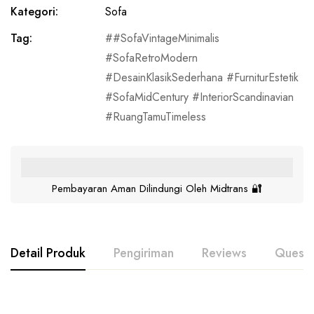
Kategori:
Sofa
Tag:
#SofaVintageMinimalis
#SofaRetroModern
#DesainKlasikSederhana #FurniturEstetik
#SofaMidCentury #InteriorScandinavian
#RuangTamuTimeless
Pembayaran Aman Dilindungi Oleh Midtrans 🔐
Detail Produk
Pengiriman
Reviews
Questi