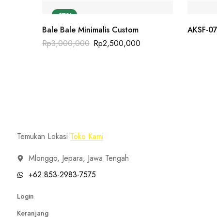
-17%
Bale Bale Minimalis Custom
AKSF-07
Harga
Harga
Rp
3,000,000
Rp
2,500,000
aslinya
saat
adalah:
ini
Rp3,000,000.
adalah:
Rp2,500,000.
Temukan Lokasi
Toko Kami
Mlonggo, Jepara, Jawa Tengah
+62 853-2983-7575
Login
Keranjang