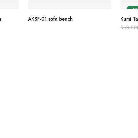
-6
a
AKSF-01 sofa bench
Kursi T
Rp
8,00