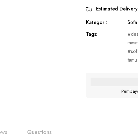
Estimated Delivery
Kategori:
Sofa
Tags:
des
minim
sof
tamu 
Pembaya
ews
Questions