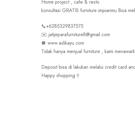
Home project , cafe & resto
konsultasi GRATIS furniture impianmu Bisa 
📞+6285329837575
✉️ jatijeparafurniture8@gmail.com
🪩 www.aslikayu.com
Tidak hanya menjual furniture , kami menawa
Deposit bisa di lakukan melalui credit card an
Happy shopping ‼️