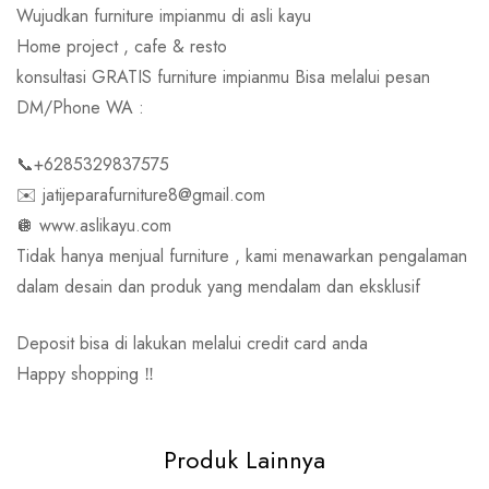
Wujudkan furniture impianmu di asli kayu
Home project , cafe & resto
konsultasi GRATIS furniture impianmu Bisa melalui pesan
DM/Phone WA :
📞+6285329837575
✉️ jatijeparafurniture8@gmail.com
🪩 www.aslikayu.com
Tidak hanya menjual furniture , kami menawarkan pengalaman
dalam desain dan produk yang mendalam dan eksklusif
Deposit bisa di lakukan melalui credit card anda
Happy shopping ‼️
Produk Lainnya