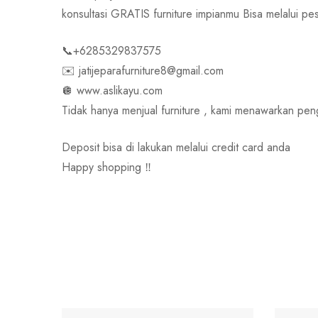
konsultasi GRATIS furniture impianmu Bisa melalui
📞+6285329837575
✉️ jatijeparafurniture8@gmail.com
🪩 www.aslikayu.com
Tidak hanya menjual furniture , kami menawarkan pe
Deposit bisa di lakukan melalui credit card anda
Happy shopping ‼️