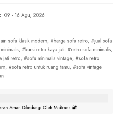
:
09 - 16 Agu, 2026
ain sofa klasik modern
,
harga sofa retro
,
jual sofa
 minimalis
,
kursi retro kayu jati
,
retro sofa minimalis
,
a jati retro
,
sofa minimalis vintage
,
sofa retro
rn
,
sofa retro untuk ruang tamu
,
sofa vintage
an
ran Aman Dilindungi Oleh Midtrans 🔐