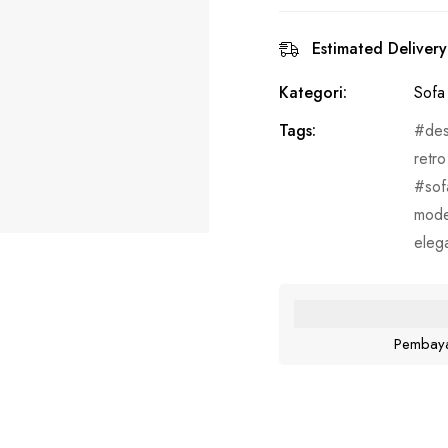
Estimated Delivery
Kategori:
Sofa
Tags:
des
retro
sof
mode
eleg
Pembaya