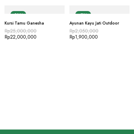
-12%
-7%
Kursi Tamu Ganesha
Ayunan Kayu Jati Outdoor
Rp
25,000,000
Rp
2,050,000
Rp
22,000,000
Rp
1,900,000