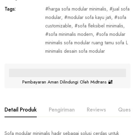
Tags:
harga sofa modular minimalis
,
jual sofa
modular
,
modular sofa kayu jati
,
sofa
customizable
,
sofa fleksibel minimalis
,
sofa minimalis modern
,
sofa modular
minimalis sofa modular ruang tamu sofa L
minimalis desain sofa modular
Pembayaran Aman Dilindungi Oleh Midtrans 🔐
Detail Produk
Pengiriman
Reviews
Questi
Sofa modular minimalis hadir sebagai solusi cerdas untuk