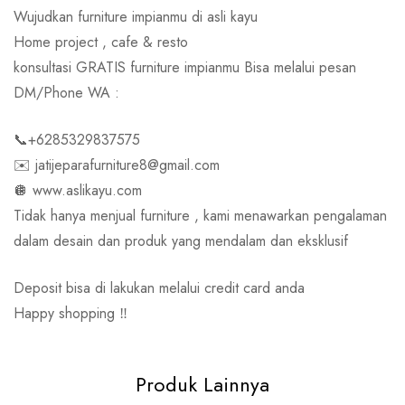
Wujudkan furniture impianmu di asli kayu
Home project , cafe & resto
konsultasi GRATIS furniture impianmu Bisa melalui pesan
DM/Phone WA :
📞+6285329837575
✉️ jatijeparafurniture8@gmail.com
🪩 www.aslikayu.com
Tidak hanya menjual furniture , kami menawarkan pengalaman
dalam desain dan produk yang mendalam dan eksklusif
Deposit bisa di lakukan melalui credit card anda
Happy shopping ‼️
Produk Lainnya