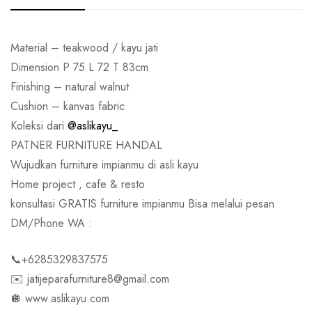
Material – teakwood / kayu jati
Dimension P 75 L 72 T 83cm
Finishing – natural walnut
Cushion – kanvas fabric
Koleksi dari
@aslikayu_
PATNER FURNITURE HANDAL
Wujudkan furniture impianmu di asli kayu
Home project , cafe & resto
konsultasi GRATIS furniture impianmu Bisa melalui pesan
DM/Phone WA :
📞+6285329837575
✉️ jatijeparafurniture8@gmail.com
🪩 www.aslikayu.com