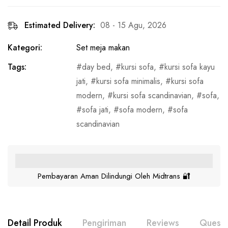
Estimated Delivery:
08 - 15 Agu, 2026
Kategori:
Set meja makan
Tags:
day bed
,
kursi sofa
,
kursi sofa kayu
jati
,
kursi sofa minimalis
,
kursi sofa
modern
,
kursi sofa scandinavian
,
sofa
,
sofa jati
,
sofa modern
,
sofa
scandinavian
Pembayaran Aman Dilindungi Oleh Midtrans 🔐
Detail Produk
Pengiriman
Reviews
Questi