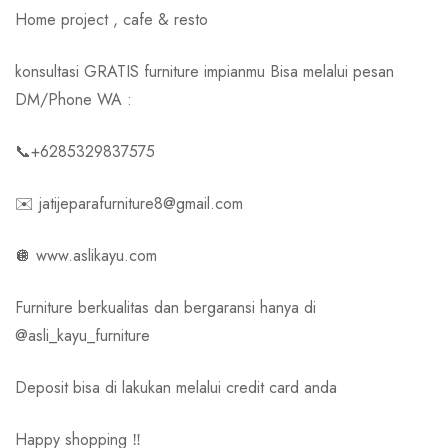
Home project , cafe & resto
konsultasi GRATIS furniture impianmu Bisa melalui pesan
DM/Phone WA :
📞+6285329837575
✉️ jatijeparafurniture8@gmail.com
🪩 www.aslikayu.com
Furniture berkualitas dan bergaransi hanya di
@asli_kayu_furniture
Deposit bisa di lakukan melalui credit card anda
Happy shopping ‼️