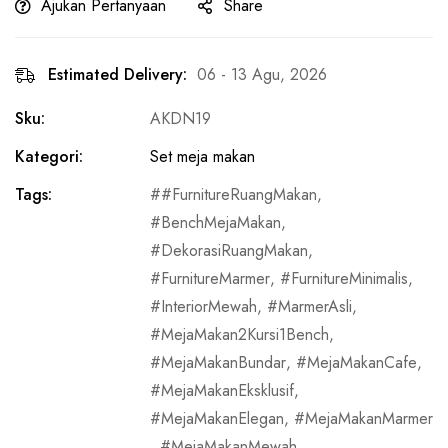
Ajukan Pertanyaan
Share
Estimated Delivery:
06 - 13 Agu, 2026
Sku:
AKDN19
Kategori:
Set meja makan
Tags:
#FurnitureRuangMakan
,
BenchMejaMakan
,
DekorasiRuangMakan
,
FurnitureMarmer
,
FurnitureMinimalis
,
InteriorMewah
,
MarmerAsli
,
MejaMakan2Kursi1Bench
,
MejaMakanBundar
,
MejaMakanCafe
,
MejaMakanEksklusif
,
MejaMakanElegan
,
MejaMakanMarmer
,
MejaMakanMewah
,