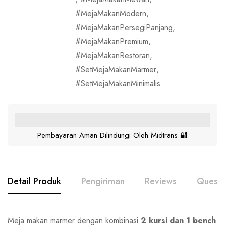
MejaMakanModern
,
MejaMakanPersegiPanjang
,
MejaMakanPremium
,
MejaMakanRestoran
,
SetMejaMakanMarmer
,
SetMejaMakanMinimalis
Pembayaran Aman Dilindungi Oleh Midtrans 🔐
Detail Produk
Pengiriman
Reviews
Questi
Meja makan marmer dengan kombinasi
2 kursi dan 1 bench