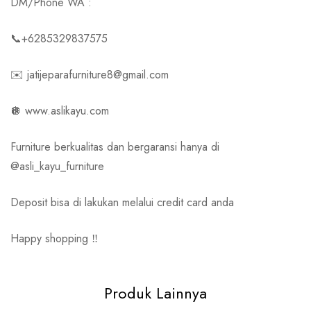
DM/Phone WA :
📞+6285329837575
✉️ jatijeparafurniture8@gmail.com
🪩 www.aslikayu.com
Furniture berkualitas dan bergaransi hanya di
@asli_kayu_furniture
Deposit bisa di lakukan melalui credit card anda
Happy shopping ‼️
Produk Lainnya