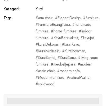
Kategori:
Kursi
Tags:
arm chair
,
ElegantDesign
,
furniture
,
FurnitureRuangTamu
,
handmade
furniture
,
home furniture
,
indoor
furniture
,
KayuBerkualitas
,
kayujati
,
kursiDekorasi
,
kursiKayu
,
KursiMinimalis
,
KursiNyaman
,
KursiSantai
,
KursiTamu
,
living room
furniture
,
meubelJepara
,
modern
classic chair
,
modern sofa
,
ModernFurniture
,
naturalWalnut
,
solidwood