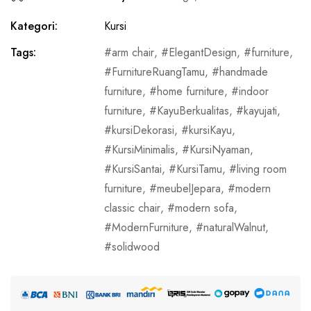
Kategori:
Kursi
Tags:
arm chair
,
ElegantDesign
,
furniture
,
FurnitureRuangTamu
,
handmade
furniture
,
home furniture
,
indoor
furniture
,
KayuBerkualitas
,
kayujati
,
kursiDekorasi
,
kursiKayu
,
KursiMinimalis
,
KursiNyaman
,
KursiSantai
,
KursiTamu
,
living room
furniture
,
meubelJepara
,
modern
classic chair
,
modern sofa
,
ModernFurniture
,
naturalWalnut
,
solidwood