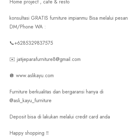
Home project , cafe & resto
konsultasi GRATIS furniture impianmu Bisa melalui pesan
DM/Phone WA :
📞+6285329837575
✉️ jatijeparafurniture8@gmail.com
🪩 www.aslikayu.com
Furniture berkualitas dan bergaransi hanya di
@asli_kayu_furniture
Deposit bisa di lakukan melalui credit card anda
Happy shopping ‼️