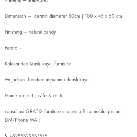
Material – teakwood
Dimension – cermin diameter 80cm | 100 x 45 x 50 cm
Finishing – natural candy
Fabric –
Koleksi dari @asli_kayu_furniture
Wujudkan
furniture impianmu di asli kayu
Home project , cafe & resto
konsultasi GRATIS furniture impianmu Bisa melalui pesan
DM/Phone WA :
📞+6285329837575