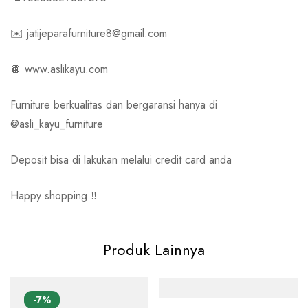
✉️ jatijeparafurniture8@gmail.com
🪩 www.aslikayu.com
Furniture berkualitas dan bergaransi hanya di
@asli_kayu_furniture
Deposit bisa di lakukan melalui credit card anda
Happy shopping ‼️
Produk Lainnya
-7%