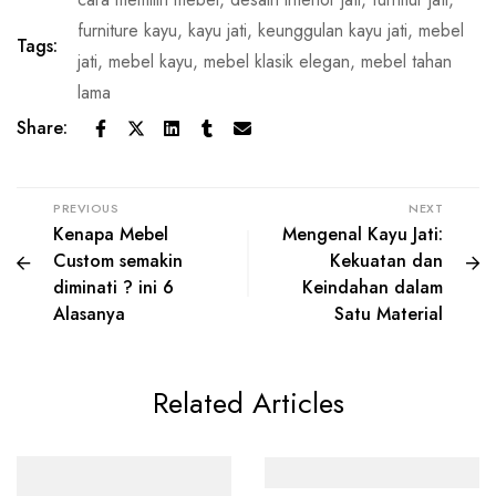
furniture kayu
,
kayu jati
,
keunggulan kayu jati
,
mebel
Tags:
jati
,
mebel kayu
,
mebel klasik elegan
,
mebel tahan
lama
Share:
PREVIOUS
NEXT
Kenapa Mebel
Mengenal Kayu Jati:
Custom semakin
Kekuatan dan
diminati ? ini 6
Keindahan dalam
Alasanya
Satu Material
Related Articles