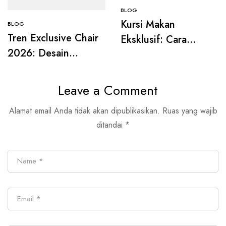
BLOG
Kursi Makan
BLOG
Tren Exclusive Chair
Eksklusif: Cara
2026: Desain
Simpel Bikin Ruang
Natural, Minimalis,
Makan Terasa Lebih
dan Timeless
Mewah
Leave a Comment
Alamat email Anda tidak akan dipublikasikan.
Ruas yang wajib
ditandai
*