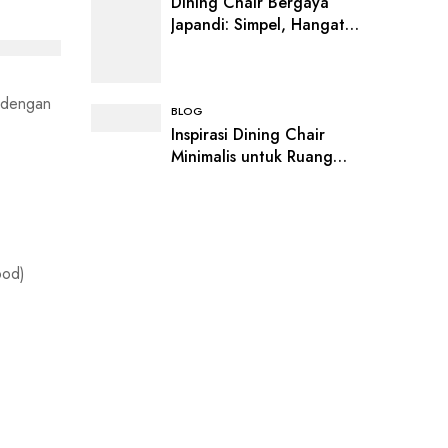
Dining Chair Bergaya
Japandi: Simpel, Hangat,
dan Bikin Ruang Makan
Makin Estetik
n dengan
BLOG
Inspirasi Dining Chair
Minimalis untuk Ruang
Makan Modern
ood)