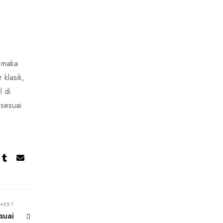
 maka
 klasik,
l di
 sesuai
NEXT
suai