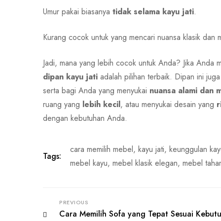
Umur pakai biasanya
tidak selama kayu jati
.
Kurang cocok untuk yang mencari nuansa klasik dan
Jadi, mana yang lebih cocok untuk Anda? Jika Anda
dipan kayu jati
adalah pilihan terbaik. Dipan ini ju
serta bagi Anda yang menyukai
nuansa alami dan
ruang yang
lebih kecil
, atau menyukai desain yang
r
dengan kebutuhan Anda.
cara memilih mebel
,
kayu jati
,
keunggulan kayu
Tags:
mebel kayu
,
mebel klasik elegan
,
mebel taha
PREVIOUS
Cara Memilih Sofa yang Tepat Sesuai Kebut