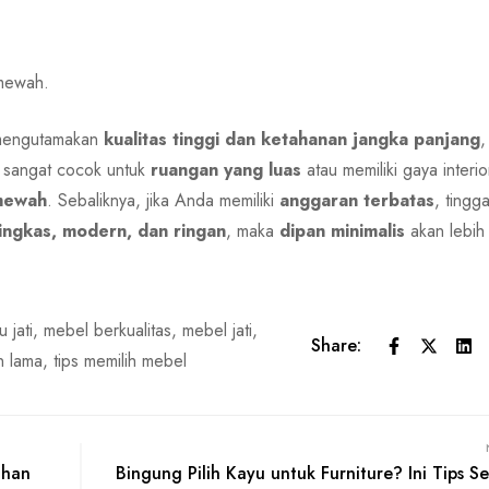
 mewah.
 mengutamakan
kualitas tinggi dan ketahanan jangka panjang
,
ga sangat cocok untuk
ruangan yang luas
atau memiliki gaya interior
 mewah
. Sebaliknya, jika Anda memiliki
anggaran terbatas
, tingga
ingkas, modern, dan ringan
, maka
dipan minimalis
akan lebih
 jati
,
mebel berkualitas
,
mebel jati
,
Share:
n lama
,
tips memilih mebel
uhan
Bingung Pilih Kayu untuk Furniture? Ini Tips Se