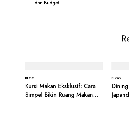
dan Budget
Re
BLOG
BLOG
Kursi Makan Eksklusif: Cara
Dining
Simpel Bikin Ruang Makan
Japand
Terasa Lebih Mewah
dan Bi
Makin 