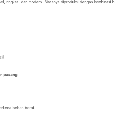
pel, ringkas, dan modern. Biasanya diproduksi dengan kombinasi 
il
.
ar pasang
.
terkena beban berat.