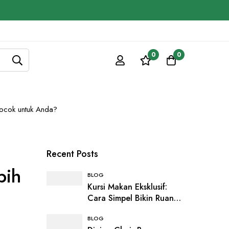
0
0
Cocok untuk Anda?
Recent Posts
bih
BLOG
Kursi Makan Eksklusif:
Cara Simpel Bikin Ruang
Makan Terasa Lebih
BLOG
Mewah