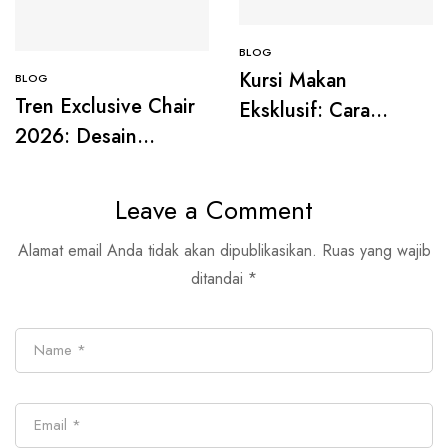
BLOG
Kursi Makan
BLOG
Tren Exclusive Chair
Eksklusif: Cara
2026: Desain
Simpel Bikin Ruang
Natural, Minimalis,
Makan Terasa Lebih
dan Timeless
Mewah
Leave a Comment
Alamat email Anda tidak akan dipublikasikan.
Ruas yang wajib
ditandai
*