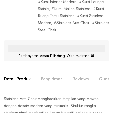
Kursi Interior Modern
,
Kursi Lounge
Stainle
,
Kursi Makan Stainless
,
Kursi
Ruang Tamu Stainless
,
Kursi Stainless
Modern
,
Stainless Arm Chair
,
Stainless
Steel Chair
Pembayaran Aman Dilindungi Oleh Midtrans 🔐
Detail Produk
Pengiriman
Reviews
Questi
Stainless Arm Chair menghadirkan tampilan yang mewah
dengan desain modern yang minimalis. Struktur rangka
stainless steel memberikan kesan futuristik sekaligus kokoh,