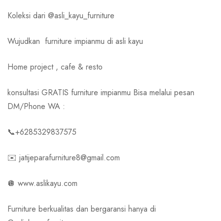
Koleksi dari @asli_kayu_furniture
Wujudkan
furniture impianmu di asli kayu
Home project , cafe & resto
konsultasi GRATIS furniture impianmu Bisa melalui pesan
DM/Phone WA :
📞+6285329837575
✉️ jatijeparafurniture8@gmail.com
🪩 www.aslikayu.com
Furniture berkualitas dan bergaransi hanya di