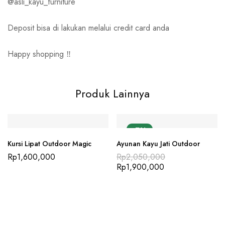
@asli_kayu_furniture
Deposit bisa di lakukan melalui credit card anda
Happy shopping ‼️
Produk Lainnya
-7%
Kursi Lipat Outdoor Magic
Ayunan Kayu Jati Outdoor
Rp
1,600,000
Rp
2,050,000
Rp
1,900,000