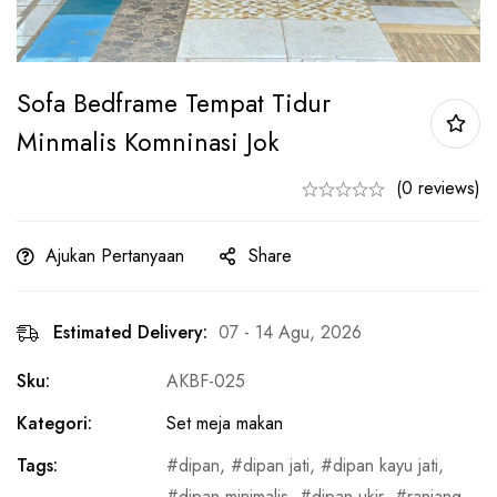
Sofa Bedframe Tempat Tidur
Minmalis Komninasi Jok
(0 reviews)
Ajukan Pertanyaan
Share
Estimated Delivery:
07 - 14 Agu, 2026
Sku:
AKBF-025
Kategori:
Set meja makan
Tags:
dipan
,
dipan jati
,
dipan kayu jati
,
dipan minimalis
,
dipan ukir
,
ranjang