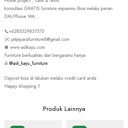
Home project , cafe & resto
konsultasi GRATIS furniture impianmu Bisa melalui pesan
DM/Phone WA :
📞+6285329837575
✉️ jatijeparafurniture8@gmail.com
🪩 www.aslikayu.com
Furniture berkualitas dan bergaransi hanya
di
@asli_kayu_furniture
Deposit bisa di lakukan melalui credit card anda
Happy shopping ‼️
Produk Lainnya