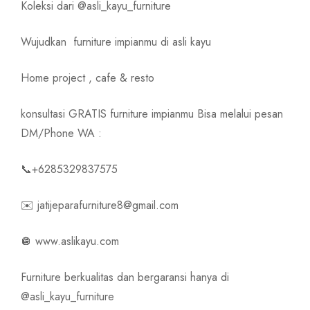
Koleksi dari @asli_kayu_furniture
Wujudkan
furniture impianmu di asli kayu
Home project , cafe & resto
konsultasi GRATIS furniture impianmu Bisa melalui pesan
DM/Phone WA :
📞+6285329837575
✉️ jatijeparafurniture8@gmail.com
🪩 www.aslikayu.com
Furniture berkualitas dan bergaransi hanya di
@asli_kayu_furniture