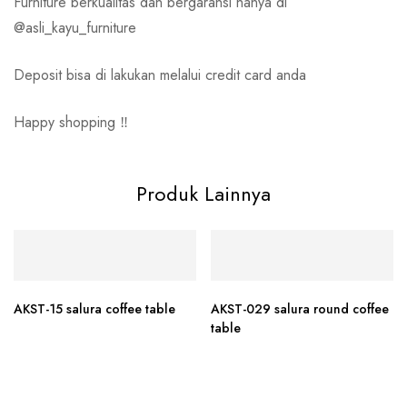
Furniture berkualitas dan bergaransi hanya di
@asli_kayu_furniture
Deposit bisa di lakukan melalui credit card anda
Happy shopping ‼️
Produk Lainnya
AKST-15 salura coffee table
AKST-029 salura round coffee
table