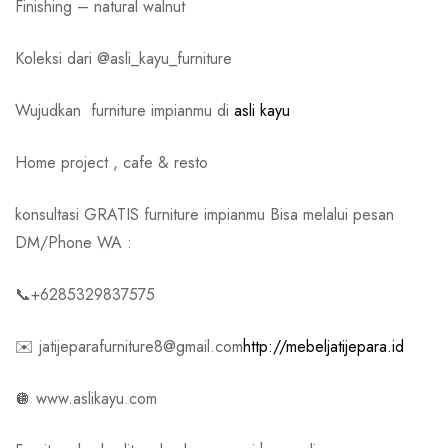
Finishing – natural walnut
Koleksi dari @asli_kayu_furniture
Wujudkan
furniture impianmu di
asli kayu
Home project , cafe & resto
konsultasi GRATIS furniture impianmu Bisa melalui pesan
DM/Phone WA :
📞+6285329837575
✉️ jatijeparafurniture8@gmail.com
http://mebeljatijepara.id
🪩 www.aslikayu.com