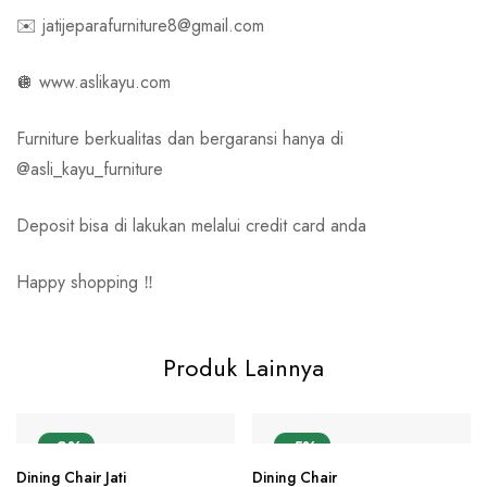
✉️ jatijeparafurniture8@gmail.com
🪩 www.aslikayu.com
Furniture berkualitas dan bergaransi hanya di
@asli_kayu_furniture
Deposit bisa di lakukan melalui credit card anda
Happy shopping ‼️
Produk Lainnya
-9%
-5%
Dining Chair Jati
Dining Chair