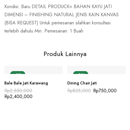
Kondisi: Baru DETAIL PRODUCK= BAHAN KAYU JATI
DIMENSI – FINISHING NATURAL JENIS KAIN KANVAS
(BISA REQUEST) Untuk pemesanan silahkan konsultasi
terlebih dahulu Min. Pemesanan: 1 Buah
Produk Lainnya
-6%
-9%
Bale Bale Jati Karawang
Dining Chair Jati
Rp
2,550,000
Rp
825,000
Rp
750,000
Rp
2,400,000