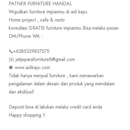
PATNER FURNITURE HANDAL
Wujudkan furniture impianmu di asli kayu
Home project , cafe & resto
konsultasi GRATIS furniture impianmu Bisa melalui pesan
DM/Phone WA :
📞+6285329837575
✉️ jatijeparafurniture8@gmail.com
🪩 www.aslikayu.com
Tidak hanya menjual furniture , kami menawarkan
pengalaman dalam desain dan produk yang mendalam
dan eksklusif
Deposit bisa di lakukan melalui credit card anda
Happy shopping ‼️