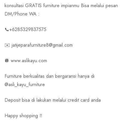
konsultasi GRATIS furniture impianmu Bisa melalui pesan
DM/Phone WA :
📞+6285329837575
✉️ jatijeparafurniture8@gmail.com
🪩 www.aslikayu.com
Furniture berkualitas dan bergaransi hanya di
@asli_kayu_furniture
Deposit bisa di lakukan melalui credit card anda
Happy shopping ‼️