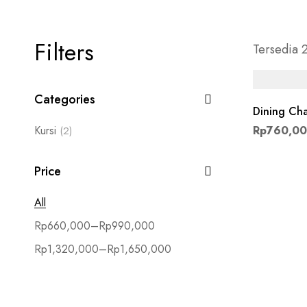
Filters
Tersedia 2
Categories
Dining Cha
Kursi
Rp
760,0
(2)
Price
All
Rp
660,000
–
Rp
990,000
Rp
1,320,000
–
Rp
1,650,000