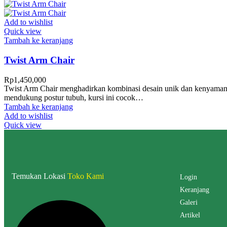
Add to wishlist
Quick view
Tambah ke keranjang
Twist Arm Chair
Rp
1,450,000
Twist Arm Chair menghadirkan kombinasi desain unik dan kenyamana
mendukung postur tubuh, kursi ini cocok…
Tambah ke keranjang
Add to wishlist
Quick view
Temukan Lokasi
Toko Kami
Login
Keranjang
Galeri
Artikel