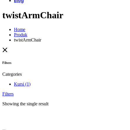
Blog
twistArmChair
Home
Produk
twistArmChair
Filters
Categories
Kursi
(1)
Filters
Showing the single result