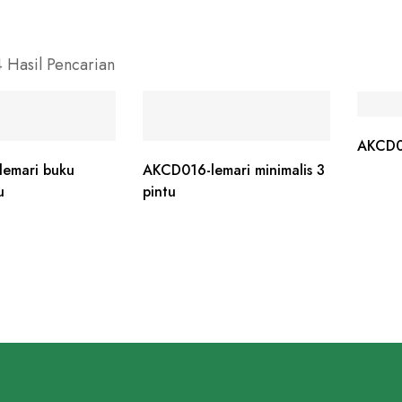
4 Hasil Pencarian
AKCD0
emari buku
AKCD016-lemari minimalis 3
u
pintu