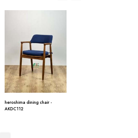
heroshima dining chair -
AKDC112